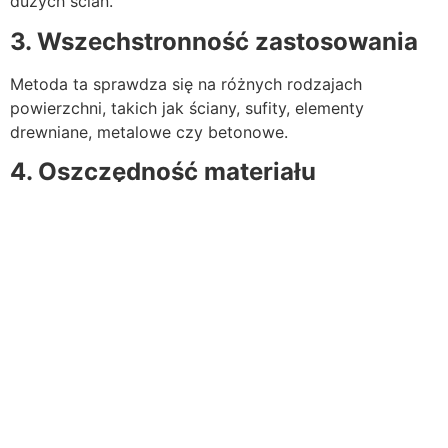
dużych ścian.
3. Wszechstronność zastosowania
Metoda ta sprawdza się na różnych rodzajach
powierzchni, takich jak ściany, sufity, elementy
drewniane, metalowe czy betonowe.
4. Oszczędność materiału
Natryskowe nanoszenie farby zużywa mniej materiału w
porównaniu z tradycyjnym malowaniem, co przekłada
się na niższe koszty realizacji.
Zakres naszych usług –
Malowanie natryskowe w
Opolu
1. Malowanie ścian i sufitów