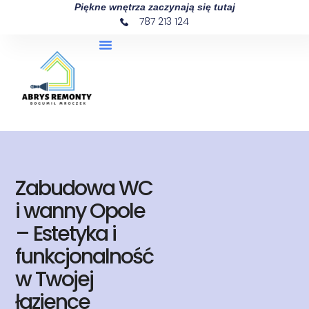
Piękne wnętrza zaczynają się tutaj
787 213 124
Zabudowa WC
i wanny Opole
– Estetyka i
funkcjonalność
w Twojej
łazience