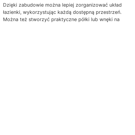
Dzięki zabudowie można lepiej zorganizować układ
łazienki, wykorzystując każdą dostępną przestrzeń.
Można też stworzyć praktyczne półki lub wnęki na
kosmetyki.
4. Trwałość i bezpieczeństwo
Zastosowanie odpowiednich materiałów, takich jak
płyty wodoodporne i płytki ceramiczne, zapewnia
długowieczność zabudowy, która jest odporna na
wilgoć i uszkodzenia.
Zakres naszych usług –
Zabudowa WC i wanny w
Opolu
1. Zabudowa WC podtynkowego