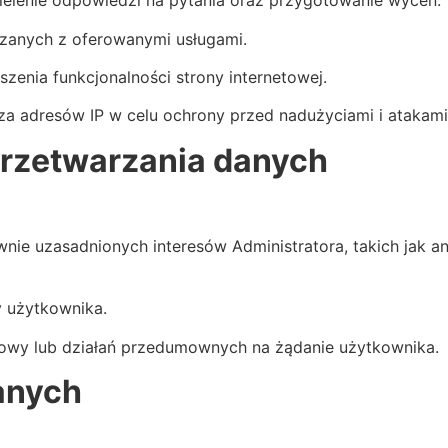
elenie odpowiedzi na pytania oraz przygotowanie wycen.
zanych z oferowanymi usługami.
szenia funkcjonalności strony internetowej.
za adresów IP w celu ochrony przed nadużyciami i atakami
rzetwarzania danych
prawnie uzasadnionych interesów Administratora, takich jak 
y użytkownika.
i umowy lub działań przedumownych na żądanie użytkownika.
anych