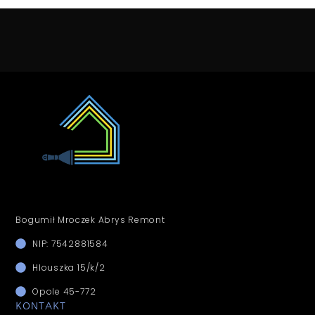
Bogumił Mroczek Abrys Remont
NIP: 7542881584
Hlouszka 15/k/2
Opole 45-772
KONTAKT